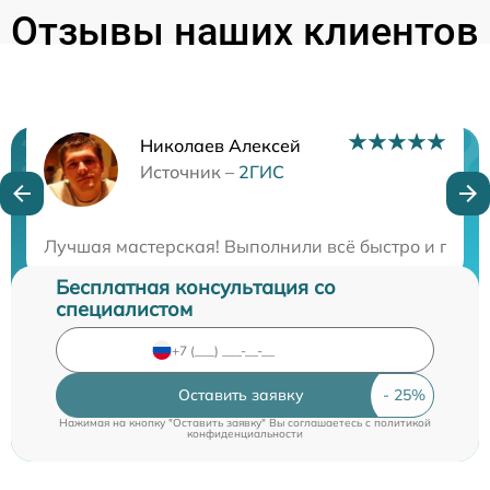
Отзывы наших клиентов
Николаев Алексей
Нужна консультация?
Источник –
2ГИС
Закажите бесплатную консультацию
Лучшая мастерская! Выполнили всё быстро и по хор
Бесплатная консультация со
специалистом
Оставить заявку
Нажимая на кнопку "Оставить заявку" Вы соглашаетесь c
политикой
конфиденциальности