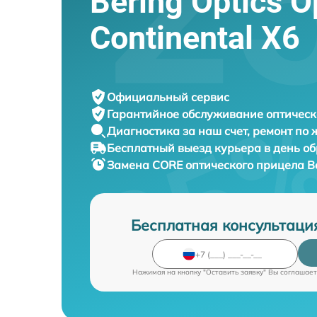
Bering Optics O
Continental X6
Официальный сервис
Гарантийное обслуживание
оптическ
Диагностика за наш счет,
ремонт по
Бесплатный выезд курьера
в день о
Замена CORE оптического прицела
B
Бесплатная консультаци
Нажимая на кнопку "Оставить заявку" Вы соглашает