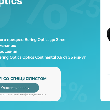
ptics
ого прицела Bering Optics до 3 лет
 желанию
бращения
ering Optics Optics Continental X6 от 35 минут
я со специалистом
Оставить заявку
есь c
политикой конфиденциальности